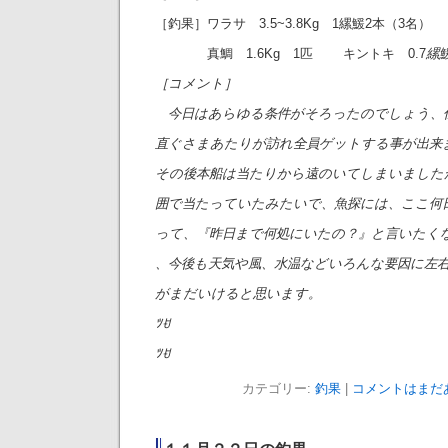
［釣果］ワラサ 3.5~3.8Kg 1縲鰀2本（3名）
真鯛 1.6Kg 1匹 キントキ 0.7
縲鰀
［コメント］
今日はあらゆる条件がそろったのでしょう、
直ぐさまあたりが訪れ全員ゲットする事が出来
その後本船は当たりから遠のいてしまいました
囲で当たっていたみたいで、魚探には、ここ何
って、『昨日まで何処にいたの？』と言いたく
、今後も天気や風、水温などいろんな要因に左
がまだいけると思います。
ﾂꀀ
ﾂꀀ
カテゴリー:
釣果
|
コメントはまだあ