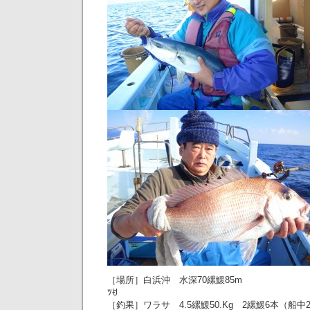
［場所］白浜沖 水深70縲鰀85m
ﾂꀀ
［釣果］ワラサ 4.5縲鰀50.Kg 2縲鰀6本（船中