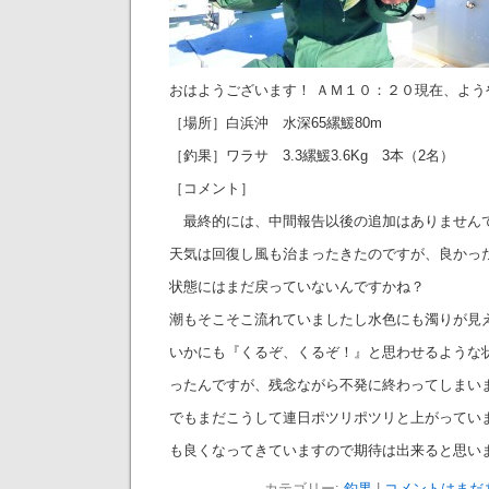
おはようございます！ ＡＭ１０：２０現在、よう
［場所］白浜沖 水深65縲鰀80m
［釣果］ワラサ 3.3縲鰀3.6Kg 3本（2名）
［コメント］
最終的には、中間報告以後の追加はありません
天気は回復し風も治まったきたのですが、良かっ
状態にはまだ戻っていないんですかね？
潮もそこそこ流れていましたし水色にも濁りが見
いかにも『くるぞ、くるぞ！』と思わせるような
ったんですが、残念ながら不発に終わってしまい
でもまだこうして連日ポツリポツリと上がってい
も良くなってきていますので期待は出来ると
カテゴリー:
釣果
|
コメントはまだあ