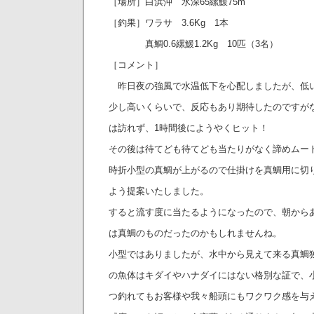
［場所］白浜沖 水深65縲鰀75m
［釣果］ワラサ 3.6Kg 1本
真鯛0.6縲鰀1.2Kg 10匹（3名）
［コメント］
昨日夜の強風で水温低下を心配しましたが、低
少し高いくらいで、反応もあり期待したのですが
は訪れず、1時間後にようやくヒット！
その後は待てども待てども当たりがなく諦めムー
時折小型の真鯛が上がるので仕掛けを真鯛用に切
よう提案いたしました。
すると流す度に当たるようになったので、朝から
は真鯛のものだったのかもしれませんね。
小型ではありましたが、水中から見えて来る真鯛
の魚体はキダイやハナダイにはない格別な証で、
つ釣れてもお客様や我々船頭にもワクワク感を与