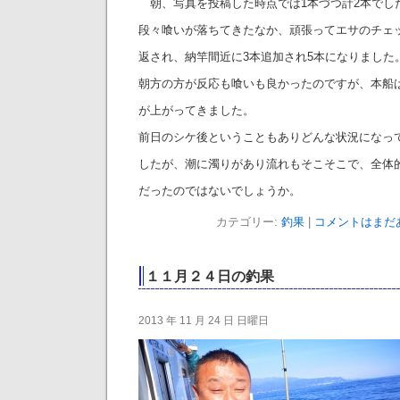
朝、写真を投稿した時点では1本づつ計2本でし
段々喰いが落ちてきたなか、頑張ってエサのチェ
返され、納竿間近に3本追加され5本になりました
朝方の方が反応も喰いも良かったのですが、本船
が上がってきました。
前日のシケ後ということもありどんな状況になっ
したが、潮に濁りがあり流れもそこそこで、全体
だったのではないでしょうか。
カテゴリー:
釣果
|
コメントはまだあ
１１月２４日の釣果
2013 年 11 月 24 日 日曜日