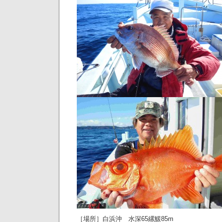
［場所］白浜沖 水深65縲鰀85m