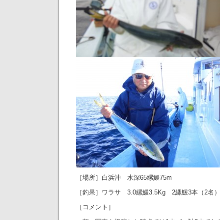
［場所］白浜沖 水深65縲鰀75m
［釣果］ワラサ 3.0縲鰀3.5Kg 2縲鰀3本（2名
［コメント］