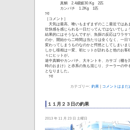
真鯛 2.4縲鰀30.Kg 2匹
カンパチ 1.2Kg 1匹
ﾂꀀ
［コメント］
天気は最高、喰いもまずまずのここ最近ではあ
壮快感を感じられる一日だってんではないでしょ
結果的にはそうなんですが、魚探の反応はワラサ
のか、開始から二時間は当たりは全くなく、一日
変わってしまうものなのかと愕然としてしまいま
しかし様相は一変、初ヒットが訪れると他のお客
々にヒットが。
途中真鯛やカンパチ、大キントキ、カサゴ（棚を
時のおまけ）と赤系の魚も混じり、クーラーの中
となりました。
ﾂꀀ
カテゴリー:
釣果
|
コメントはまだあ
１１月２３日の釣果
2013 年 11 月 23 日 土曜日