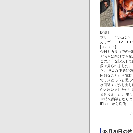
[釣果]
ブリ 7.5Kg 1匹
カサゴ 0.2〜1.1K
[コメント]
今日もカサゴでの出
どちらに向けても糸
このような状況下で
多々見られました。
た。 そんな中急に
困難なことから電動
でサメだろうと思って
水面近くで少し走り
かと思いましたが、
ま判りました。 モ
12時で納竿となり
iPhoneから送信
カ
08月20日の釣