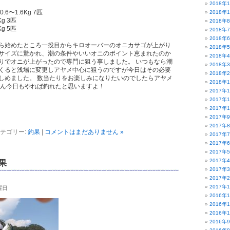
2018年
6〜1.6Kg 7匹
2018年
g 3匹
2018年
g 5匹
2018年
2018年
ら始めたところ一投目からキロオーバーのオニカサゴが上がり
2018年
サイズに驚かれ、潮の条件やいいオニのポイント恵まれたのか
2018年
りでオニが上がったので専門に狙う事しました。 いつもなら潮
2018年
くると浅場に変更しアヤメ中心に狙うのですが今日はその必要
2018年
しめました。 数当たりをお楽しみになりたいのでしたらアヤメ
2018年
ぶん今日もやれば釣れたと思いますよ！
2017年
2017年
2017年
2017年
2017年
テゴリー:
釣果
|
コメントはまだありません »
2017年
2017年
2017年
2017年
果
2017年
2017年
2017年
日曜日
2016年
2016年
2016年
2016年