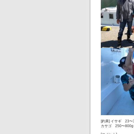
[釣果] イサギ 23〜3
カサゴ 250〜800g