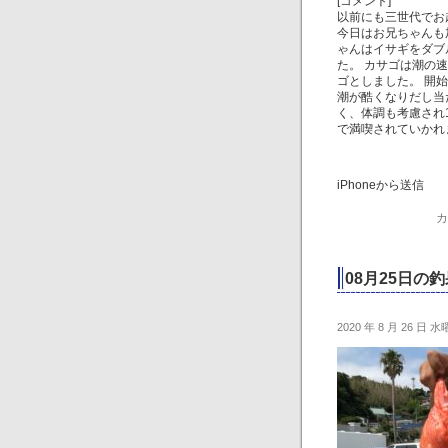
[コメント]
以前にも三世代でお
今日はお兄ちゃんも
ゃんはイサギをダブ
た。 カサゴは潮の
ゴとしました。 開
潮が酷くなりだし当
く、体調も考慮され
で満喫されていかれ
iPhoneから送信
カ
08月25日の釣
2020 年 8 月 26 日 