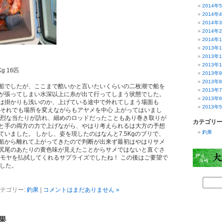
2014年
2014年
2014年
2014年
2014年
2013年
2013年
2013年
g 16匹
2013年
2013年
船でしたが、ここまで酷いかと言いたいくらいの二枚潮で船を
2013年
が張ってしまい水深以上に糸が出て行ってしまう状態でした。
2013年
は掛かりも浅いのか、上げている途中で外れてしまう場面も
2013年
 それでも場所を変えながらもアヤメを中心 上がってはいまし
強烈な当たりが訪れ、細めのロッドだったこともあり巻き取りが
カテゴリ
と手の両方の力で上げながら、やはり考えられるは大方の予想
釣果
いました。 しかし、姿を現したのはなんと7.5Kgのブリで、
船から離れて上がってきたので判断が出来ず最初はやはりサメ
尻尾のあたりの黄色味が見えたことからサメではないと直ぐさ
ヤモヤを払拭してくれるサプライズでしたね！ この後はご要望で
ました。
テゴリー:
釣果
|
コメントはまだありません »
果