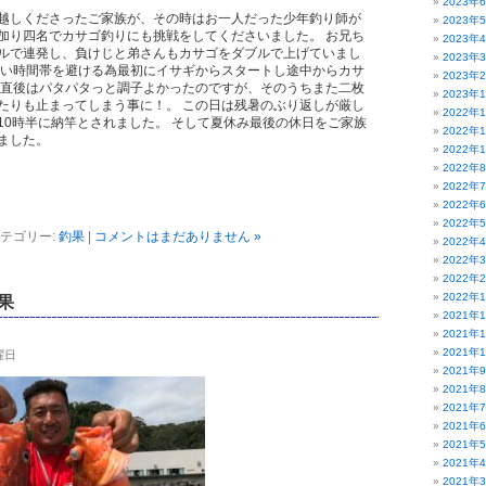
2023年
越しくださったご家族が、その時はお一人だった少年釣り師が
2023年
加り四名でカサゴ釣りにも挑戦をしてくださいました。 お兄ち
2023年
ルで連発し、負けじと弟さんもカサゴをダブルで上げていまし
2023年
速い時間帯を避ける為最初にイサギからスタートし途中からカサ
2023年
始直後はパタパタっと調子よかったのですが、そのうちまた二枚
2023年
たりも止まってしまう事に！。 この日は残暑のぶり返しが厳し
2022年
10時半に納竿とされました。 そして夏休み最後の休日をご家族
2022年
ました。
2022年
2022年
2022年
2022年
2022年
テゴリー:
釣果
|
コメントはまだありません »
2022年
2022年
2022年
2022年
果
2021年
2021年
2021年
水曜日
2021年
2021年
2021年
2021年
2021年
2021年
2021年