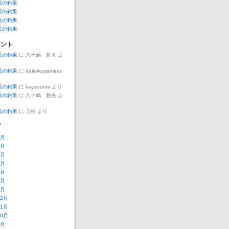
5日の釣果
8日の釣果
0日の釣果
9日の釣果
メント
5日の釣果
に
八十嶋 雅夫
よ
0日の釣果
に
daikokuyamaru
0日の釣果
に
kayanuma
より
0日の釣果
に
八十嶋 雅夫
よ
7日の釣果
に
上杉
より
ブ
7月
6月
5月
4月
3月
2月
1月
12月
11月
10月
9月