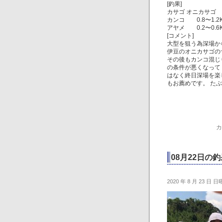
[釣果]
カサゴ オニカサゴ 0.
カンコ 0.8〜1.2K
アヤメ 0.2〜0.6K
[コメント]
大型を狙う為深場か
伊豆のオニカサゴの
その後もカンコ混じ
の条件が悪くなって
はなく終日深場を楽
もお薦めです。 た
カ
08月22日の釣
2020 年 8 月 23 日 