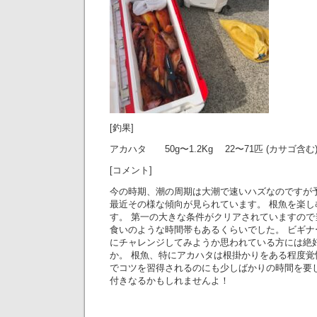
[釣果]
アカハタ 50g〜1.2Kg 22〜71匹 (カサゴ含む
[コメント]
今の時期、潮の周期は大潮で速いハズなのですが
最近その様な傾向が見られています。 根魚を楽し
す。 第一の大きな条件がクリアされていますの
食いのような時間帯もあるくらいでした。 ビギ
にチャレンジしてみようか思われている方には絶
か。 根魚、特にアカハタは根掛かりをある程度
でコツを習得されるのにも少しばかりの時間を要
付きなるかもしれませんよ！