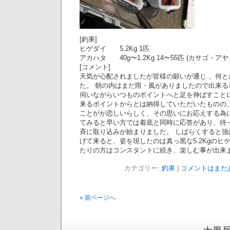
[釣果]
ヒゲダイ 5.2Kg 1匹
アカハタ 40g〜1.2Kg 14〜55匹 (カサゴ・アヤ
[コメント]
天気が心配されましたが皆様の願いが通じ 、何と
た。 朝の内はまだ雨・風がありましたので出来
伺いながらいつものポイントへと足を伸ばすこと
来るポイントからとは納得していただいたものの
ことがが恋しいらしく、その思いにお応えする為
てみると早い方では着底と同時に応答があり、待
斉に取り込みが始まりました。 しばらくすると
げて来ると、姿を現したのは真っ黒な5.2Kgのヒ
たりの方はコンスタントに続き、楽しむ事が出来まし
カテゴリー:
釣果
|
コメントはまだあ
« 前ページへ