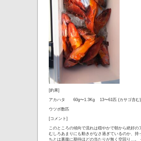
[釣果]
アカハタ 60g〜1.3Kg 13〜61匹 (カサゴ含む)
ウツボ数匹
[コメント]
このところの傾向で流れは穏やかで朝から絶好の
むしろあまりにも動きがなさ過ぎているのか、持
ちとは裏腹に期待ほどの当たりが無く空回り…。