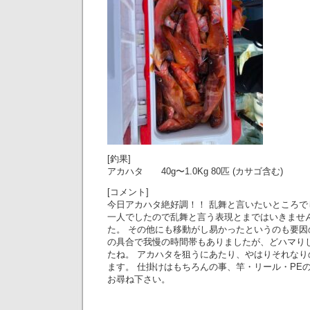
[釣果]
アカハタ 40g〜1.0Kg 80匹 (カサゴ含む)
[コメント]
今日アカハタ絶好調！！ 乱舞と言いたいところ
一人でしたので乱舞と言う表現とまではいきませ
た。 その他にも移動がし易かったというのも要因
の具合で我慢の時間帯もありましたが、どハマり
たね。 アカハタを狙うにあたり、やはりそれな
ます。 仕掛けはもちろんの事、竿・リール・PE
お尋ね下さい。