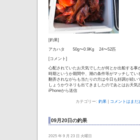
[釣果]
アカハタ 50g〜0.9Kg 24〜52匹
[コメント]
心配されていたお天気でしたが何とか出船する事
時期というか期間中、潮の条件等がマッチしてい
翻弄されながらも当たりの方は今日も好調が続い
しょうかウネリも出てきましたのであとはお天気
iPhoneから送信
カテゴリー:
釣果
|
コメントはまだあ
09月20日の釣果
2025 年 9 月 23 日 火曜日