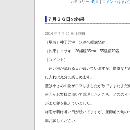
カテゴリー:
釣果
|
コメントはまだあ
７月２６日の釣果
2014 年 7 月 26 日 土曜日
［場所］神子元沖 水深40縲鰀55m
［釣果］イサキ 26縲鰀35cm 55縲鰀70匹
［コメント］
速い潮が流れる日が続いていますが、島陰など
に入れば充分に楽しめます。
型は小さめの物が目立ちましたが数でままだまだ
何匹かお客様に頂いて調理したところ、メスのイ
がまだ卵を抱えていました。
梅雨が明け暑い日が続いてますが、産卵前の旬の
非お試しください。