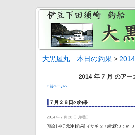
大黒屋丸 本日の釣果
>
201
2014 年 7 月 のア
« 前ページへ
７月２８日の釣果
2014 年 7 月 28 日 月曜日
[場合] 神子元沖 [釣果] イサギ ２７縲怩R３ｃｍ