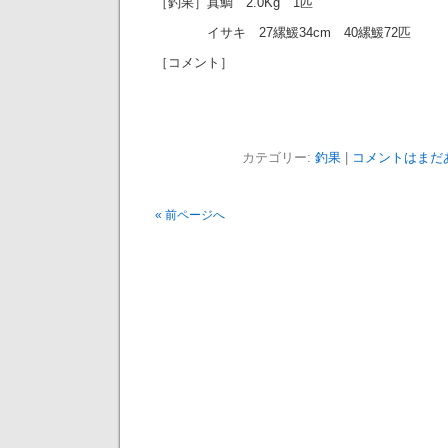
［釣果］真鯛 2.0Kg 1匹
イサキ 27縲鰀34cm 40縲鰀72匹
［コメント］
カテゴリー:
釣果
|
コメントはまだあ
« 前ページへ