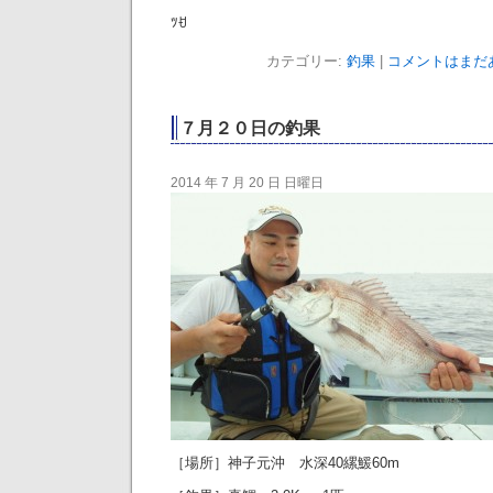
ﾂꀀ
カテゴリー:
釣果
|
コメントはまだあ
７月２０日の釣果
2014 年 7 月 20 日 日曜日
［場所］神子元沖 水深40縲鰀60m