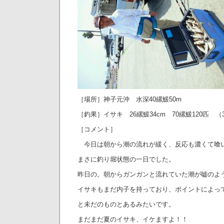
［場所］神子元沖 水深40縲鰀50m
［釣果］イサキ 26縲鰀34cm 70縲鰀120匹 （
［コメント］
今日は朝から潮の流れが緩く、反応も濃くて喰
まさに釣り堀状態の一日でした。
昨日の。朝からガンガンと流れていた潮が嘘のよ
イサキもまだ内子を持っており、ポイントによっ
と未だのものとあるみたいです。
まだまだ夏のイサキ、イケますよ！！