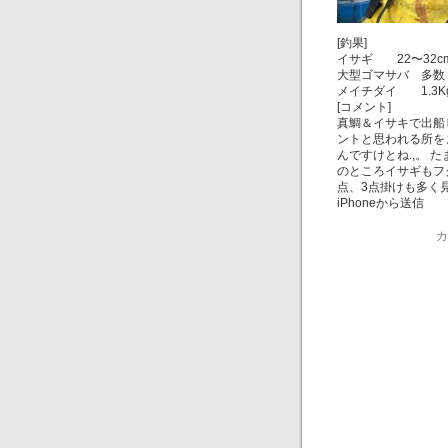
[釣果]
イサギ 22〜32cm
大型ゴマサバ 多数
メイチダイ 1.3Kg
[コメント]
真鯛＆イサキで出船
ントと思われる所を
んですけとね.,。 
のところイサギもフ
点、3点掛けも多く
iPhoneから送信
カ