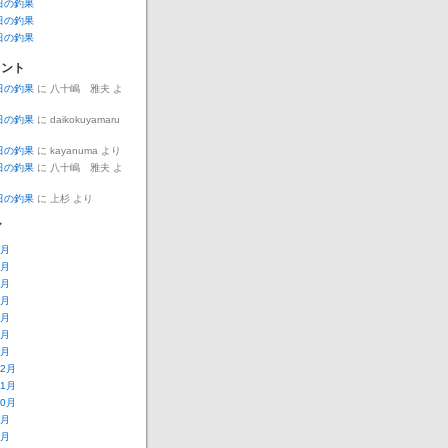
8日の釣果
0日の釣果
9日の釣果
メント
5日の釣果
に
八十嶋 雅夫
よ
0日の釣果
に
daikokuyamaru
0日の釣果
に
kayanuma
より
0日の釣果
に
八十嶋 雅夫
よ
7日の釣果
に
上杉
より
ブ
7月
6月
5月
4月
3月
2月
1月
12月
11月
10月
9月
8月