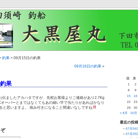
>
釣果
> 09月15日の釣果
09月16日の釣果
»
日
月
の釣果
1
2
8
9
15
16
お伝ましたアカハタですが、先程お客様よりご連絡があり2.7Kg
22
23
2Kオーバーとまではなくてもあの細い竿で当たりがあればかなり
ると思いますよ。 病み付きになること間違いなしですね
29
30
« 8月
10月 
最近の投
07月2
うぞ
07月2