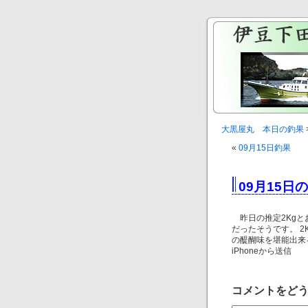
大黒屋丸 本日の釣果
«
09月15日釣果
09月15日
昨日の推定2Kgと
だったそうです。 
の醍醐味を堪能出来
iPhoneから送信
コメントをど