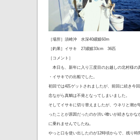
［場所］須崎沖 水深40縲鰀60m
［釣果］イサキ 27縲鰀33cm 36匹
［コメント］
本日も、新年に入り三度目のお越しの北村様の
・イサキでの出船でした。
初回では4匹ゲットされましたが、前回に続き今
念ながら真鯛は不発となってしまいました。
そしてイサキに切り替えましたが、ウネリと潮が
ったことが原因だったのか渋い喰いが続きなかな
に乗れませんでしたね。
やっと口を使い出したのが12時頃からで、残り時