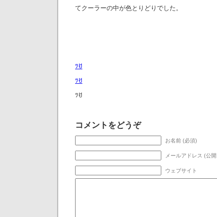
てクーラーの中が色とりどりでした。
ﾂꀀ
ﾂꀀ
ﾂꀀ
コメントをどうぞ
お名前 (必須)
メールアドレス (公開
ウェブサイト