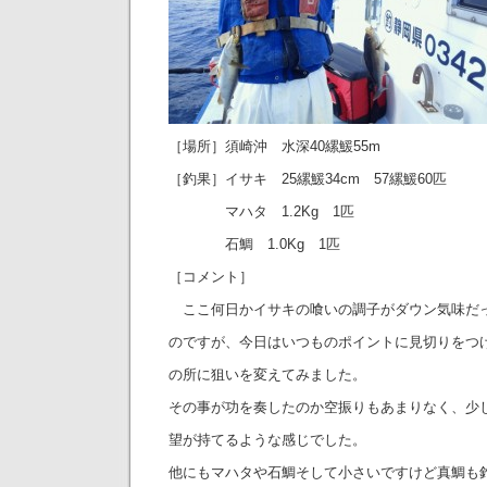
［場所］須崎沖 水深40縲鰀55m
［釣果］イサキ 25縲鰀34cm 57縲鰀60匹
マハタ 1.2Kg 1匹
石鯛 1.0Kg 1匹
［コメント］
ここ何日かイサキの喰いの調子がダウン気味だ
のですが、今日はいつものポイントに見切りをつ
の所に狙いを変えてみました。
その事が功を奏したのか空振りもあまりなく、少
望が持てるような感じでした。
他にもマハタや石鯛そして小さいですけど真鯛も